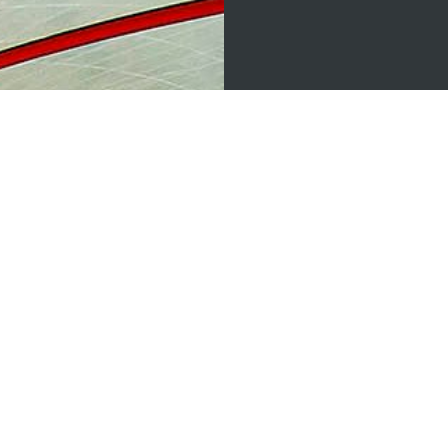
COPYRIGHT 2026 VILLA CASABLANCA | POWERED BY
RESIZE THE DAY